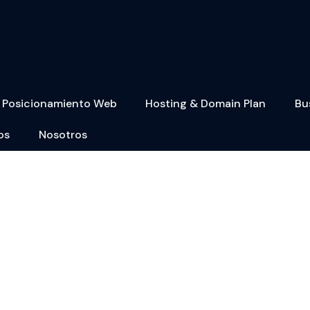
Posicionamiento Web
Hosting & Domain Plan
Bu
os
Nosotros
Contacta a CompuCell System
te y soluciones digitales en un solo lugar. Te ayudamos con 
icios web, hosting, dominios y mantenimiento técnico profesi