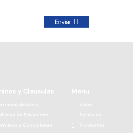
Enviar
minos y Clausulas
Menu
érminos de Envío
Inicio
líticas de Privacidad
Servicios
érminos y Condiciones
Productos