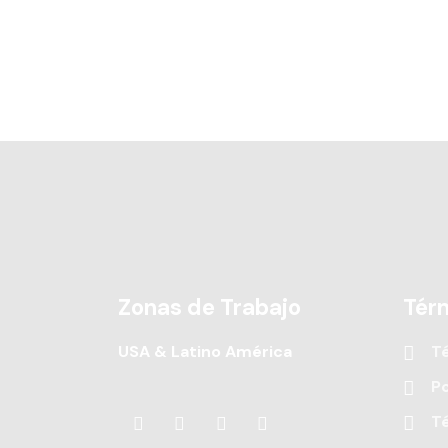
Zonas de Trabajo
Tér
USA & Latino América
T
Po
T